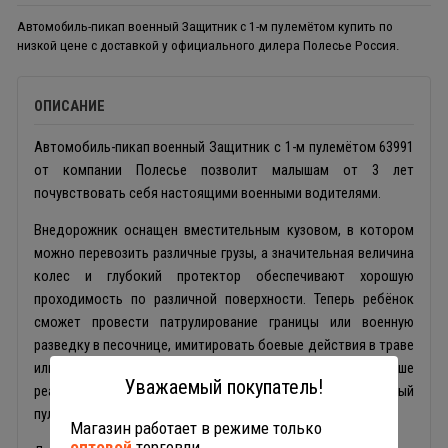
Автомобиль-пикап военный Защитник с 1-м пулемётом купить по
низкой цене с доставкой у официального дилера Полесье Россия.
ОПИСАНИЕ
Автомобиль-пикап военный Защитник с 1-м пулемётом 63991
от компании Полесье позволит малышам от 3 лет
почувствовать себя настоящими военными водителями.
Внедорожник оснащен вместительным кузовом, в котором
можно перевозить различные грузы, а значительная величина
колес и глубокий протектор обеспечивают хорошую
проходимость по различной поверхности. Теперь ребёнок
сможет провести патрулирование границы или военную
разведку в песочнице, имитировать боевые действия в траве
или перевезти небольшие игрушки по грязи. Ещё больше
Уважаемый покупатель!
реалистичности сюжетным играм придаёт подвижный
пулемёт, закреплённый на крыше автомобиля.
Магазин работает в режиме только
оптовой
торговли.