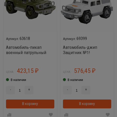
63618
69399
Автомобиль-пикап
Автомобиль-джип
военный патрульный
Защитник №1!
Защитник
423,15
576,45
₽
₽
ЦЕНА:
ЦЕНА:
В наличии
В наличии
-
+
-
+
В корзину
В корзинке
В корзину