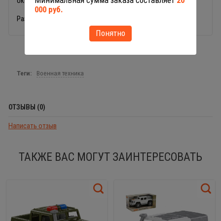
Минимальная сумма заказа составляет
20
окнам, за руль легко поместится маленький солдатик.
000 руб.
Размер игрушки: 31 х 16 х 13 см.
Понятно
Теги:
Военная техника
ОТЗЫВЫ (0)
Написать отзыв
ТАКЖЕ ВАС МОГУТ ЗАИНТЕРЕСОВАТЬ