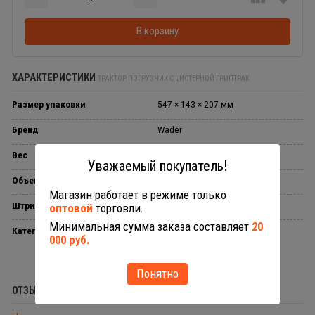
Добавляется...
Добавлен
В корзину
ХАРАКТЕРИСТИКИ
ТРАКТОР ПОГРУЗЧИК С ЦИСТЕРНОЙ ГРИПТРАК
Размер упаковки
547 × 143 × 207 мм
Бренд
Wader
Вес
1.103 кг
Уважаемый покупатель!
Объем в упаковке
0.0128037 л
Магазин работает в режиме только
Штрихкод
4810344037404
оптовой
торговли.
Минимальная сумма заказа составляет
20
Категории
Серия ГрипТрак
000 руб.
Понятно
ОТЗЫВЫ (0)