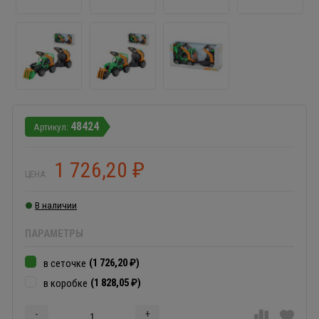
48424
1 726,20
₽
ЦЕНА:
В наличии
ПАРАМЕТРЫ
(1 726,20
)
в сеточке
₽
(1 828,05
)
в коробке
₽
-
+