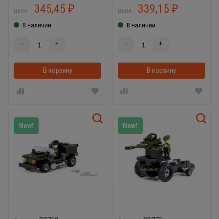
345,45
339,15
₽
₽
ЦЕНА:
ЦЕНА:
В наличии
В наличии
-
+
-
+
В корзину
В корзинке
В корзину
New!
New!