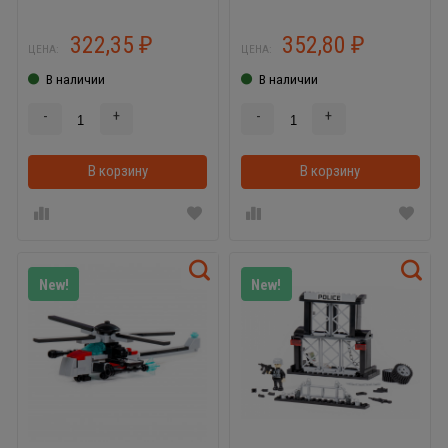
322,35
352,80
₽
₽
ЦЕНА:
ЦЕНА:
В наличии
В наличии
-
+
-
+
В корзину
В корзинке
В корзину
New!
New!