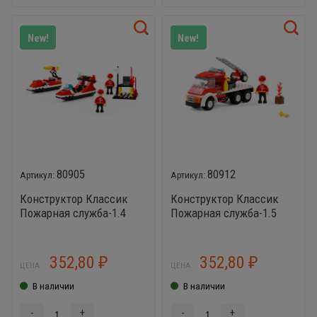
New!
New!
80905
80912
Конструктор Классик
Конструктор Классик
Пожарная служба-1.4
Пожарная служба-1.5
(105 эл.) совместим с
(105 эл.) совместим с
Лего
Лего
352,80
352,80
₽
₽
ЦЕНА:
ЦЕНА:
В наличии
В наличии
-
+
-
+