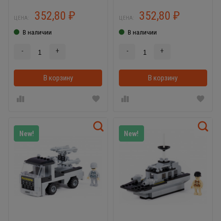
Лего
352,80
352,80
₽
₽
ЦЕНА:
ЦЕНА:
В наличии
В наличии
-
+
-
+
В корзину
В корзинке
В корзину
New!
New!