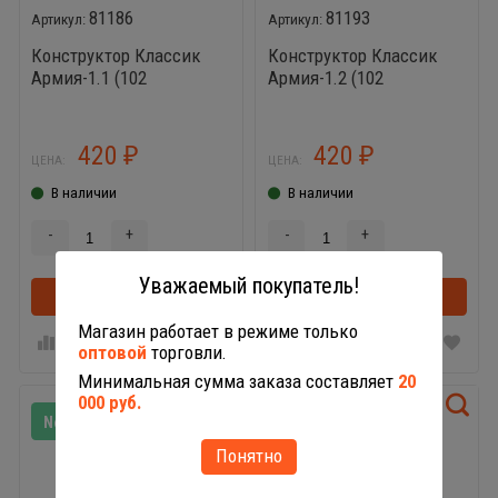
81186
81193
Конструктор Классик
Конструктор Классик
Армия-1.1 (102
Армия-1.2 (102
элемента)
элемента)
420
420
₽
₽
ЦЕНА:
ЦЕНА:
В наличии
В наличии
-
+
-
+
Уважаемый покупатель!
В корзину
В корзинке
В корзину
Магазин работает в режиме только
оптовой
торговли.
Минимальная сумма заказа составляет
20
000 руб.
New!
New!
Понятно