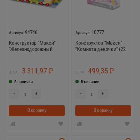
94746
10777
Конструктор "Макси" -
Конструктор "Макси" -
"Железнодорожный
"Комната девочки" (22
вокзал" (121 элемент) (в
элемента) (в коробке)
пакете)
3 311,97
499,35
₽
₽
ЦЕНА:
ЦЕНА:
В наличии
В наличии
-
+
-
+
В корзину
В корзинке
В корзину