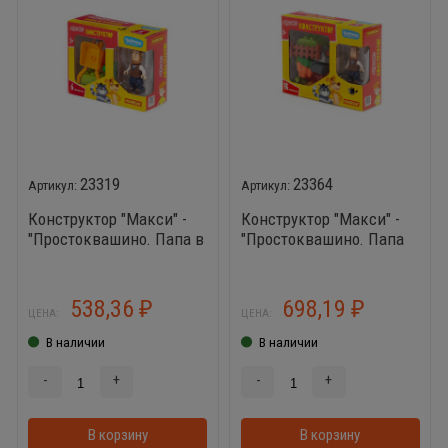
23319
23364
Конструктор "Макси" -
Конструктор "Макси" -
"Простоквашино. Папа в
"Простоквашино. Папа
огороде" (6 элементов)
на поле" (18 элементов)
(в коробке)
(в коробке)
538,36
698,19
₽
₽
ЦЕНА:
ЦЕНА:
В наличии
В наличии
-
+
-
+
В корзину
В корзинке
В корзину