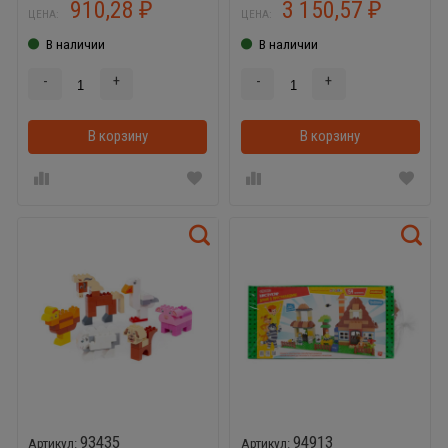
910,28
3 150,57
₽
₽
ЦЕНА:
ЦЕНА:
В наличии
В наличии
-
+
-
+
В корзину
В корзинке
В корзину
93435
94913