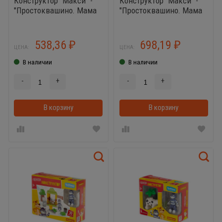
Конструктор "Макси" -
Конструктор "Макси" -
"Простоквашино. Мама
"Простоквашино. Мама
в саду" (7 элементов) (в
на шезлонге" (18
коробке)
элементов) (в коробке)
538,36
698,19
₽
₽
ЦЕНА:
ЦЕНА:
В наличии
В наличии
-
+
-
+
В корзину
В корзинке
В корзину