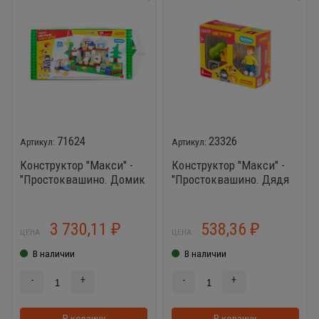
71624
23326
Конструктор "Макси" -
Конструктор "Макси" -
"Простоквашино. Домик
"Простоквашино. Дядя
в деревне" (124
Фёдор за компьютером"
элемента) (в пакете)
(6 элементов) (в
коробке)
3 730,11
538,36
₽
₽
ЦЕНА:
ЦЕНА:
В наличии
В наличии
-
+
-
+