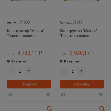
71600
71617
Конструктор "Макси" -
Конструктор "Макси" -
"Простоквашино.
"Простоквашино.
Аквапарк" (118
Весёлое путешествие"
элементов) (в пакете)
(105 элементов) (в
пакете)
3 730,11
3 920,17
₽
₽
ЦЕНА:
ЦЕНА:
В наличии
В наличии
-
+
-
+
В корзину
В корзинке
В корзину