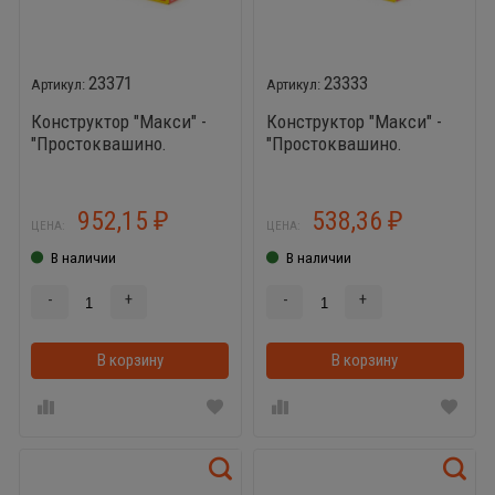
23371
23333
Конструктор "Макси" -
Конструктор "Макси" -
"Простоквашино.
"Простоквашино.
Матроскин занимается
Матроскин с коровой
домашними делами" (30
Муркой" (6 элементов)
элементов) (в коробке)
(в коробке)
952,15
538,36
₽
₽
ЦЕНА:
ЦЕНА:
В наличии
В наличии
-
+
-
+
В корзину
В корзинке
В корзину