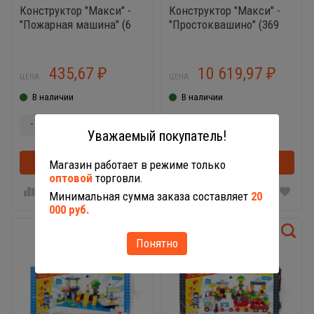
Конструктор "Макси" -
Конструктор "Макси" -
"Пожарная машина" (6
"Простоквашино" (369
элементов) (в коробке)
элементов) (в
контейнере)
435,67
10 619,97
₽
₽
ЦЕНА:
ЦЕНА:
В наличии
В наличии
-
+
-
+
Уважаемый покупатель!
В корзину
В корзинке
В корзину
Магазин работает в режиме только
оптовой
торговли.
Минимальная сумма заказа составляет
20
000 руб.
Понятно