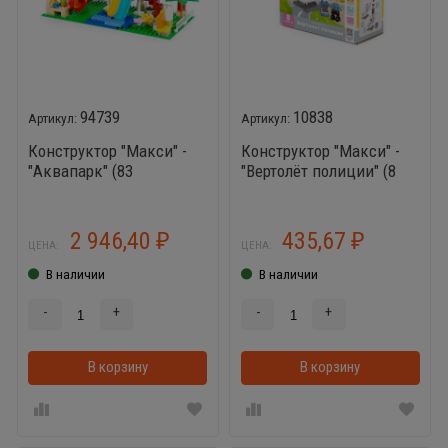
94739
10838
Конструктор "Макси" -
Конструктор "Макси" -
"Аквапарк" (83
"Вертолёт полиции" (8
элемента) (в пакете)
элементов) (в коробке)
2 946,40
435,67
₽
₽
ЦЕНА:
ЦЕНА:
В наличии
В наличии
-
+
-
+
В корзину
В корзинке
В корзину