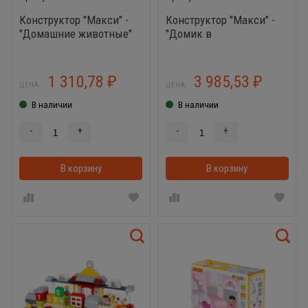
Конструктор "Макси" -
Конструктор "Макси" -
"Домашние животные"
"Домик в
(84 элемента) (в
Простоквашино" (154
коробке)
элемента) (в пакете)
1 310,78
3 985,53
₽
₽
ЦЕНА:
ЦЕНА:
В наличии
В наличии
-
+
-
+
В корзину
В корзинке
В корзину