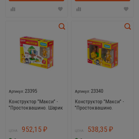
23395
23340
Конструктор "Макси" -
Конструктор "Макси" -
"Простоквашино. Шарик
"Простоквашино.
строит домик на
Шарик-фотограф" (6
дереве" (30 элементов)
элементов) (в коробке)
(в коробке)
952,15
538,35
₽
₽
ЦЕНА:
ЦЕНА: