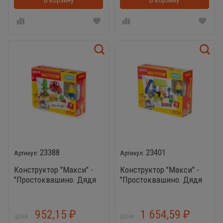
В корзину
В корзинке
В корзину
23388
23401
Конструктор "Макси" -
Конструктор "Макси" -
"Простоквашино. Дядя
"Простоквашино. Дядя
Фёдор нашёл клад" (24
Фёдор, Матроскин и
элемента) (в коробке)
Шарик отдыхают в
деревне" (46 элементов)
952,15
1 654,59
₽
₽
ЦЕНА:
ЦЕНА:
(в коробке)