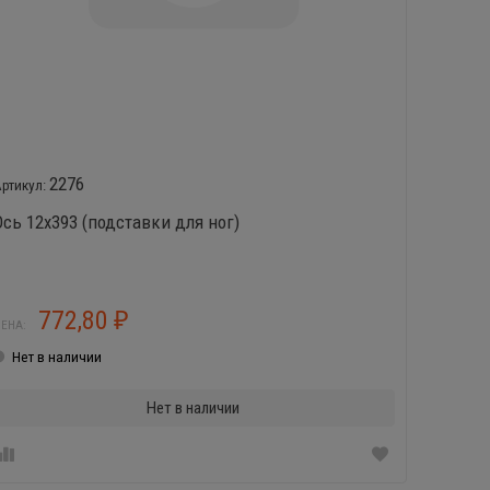
2276
Ось 12х393 (подставки для ног)
Рама ф
772,80
5
₽
ЕНА:
ЦЕНА:
Нет в наличии
Нет в
Нет в наличии