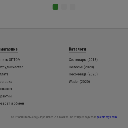
 магазине
Каталоги
упить ОПТОМ
Хозтовары (2018)
отрудничество
Полесье (2020)
плата
Песочница (2020)
оставка
Wader (2020)
онтакты
арантии
озврат и обмен
Сайт официального дилера Полесье в Москве. Сайт производителя
polesie-toys.com