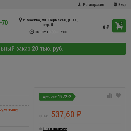
Регистрация
Вход
г. Москва, ул. Пермская, д. 11,
9-70
0
стр. 5
0
₽
Пн—Пт 10:00—17:00
льный заказ
20 тыс. руб.
1972-2
икулу 35882
537,60
₽
ЦЕНА:
Нет в наличии