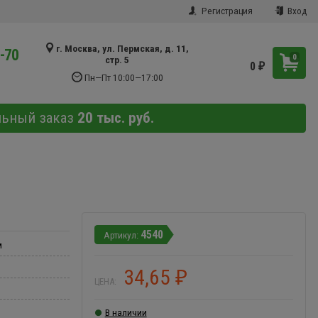
Регистрация
Вход
г. Москва, ул. Пермская, д. 11,
9-70
0
стр. 5
0
₽
Пн—Пт 10:00—17:00
льный заказ
20 тыс. руб.
4540
м
34,65
₽
ЦЕНА:
В наличии