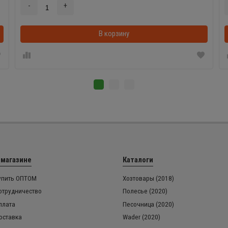
-
+
В корзинке
В корзину
 магазине
Каталоги
упить ОПТОМ
Хозтовары (2018)
отрудничество
Полесье (2020)
плата
Песочница (2020)
оставка
Wader (2020)