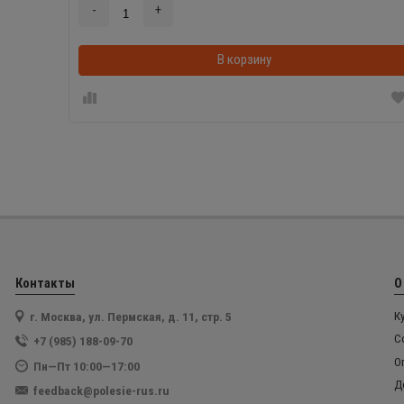
-
+
В корзину
Контакты
О
г. Москва, ул. Пермская, д. 11, стр. 5
К
С
+7 (985) 188-09-70
О
Пн—Пт 10:00—17:00
Д
feedback@polesie-rus.ru