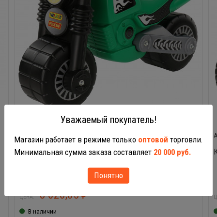
Уважаемый покупатель!
40480
Магазин работает в режиме только
оптовой
торговли.
Каталка Полесье Мотоцикл Моторбайк зеленый
Минимальная сумма заказа составляет
20 000 руб.
Понятно
3 020,85
₽
ЦЕНА:
Ц
В наличии