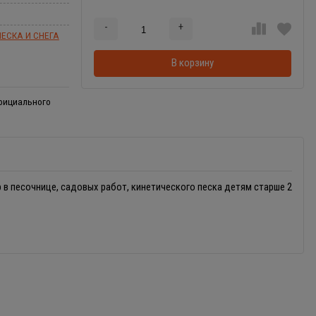
-
+
Добавляется...
Добавлен
ЕСКА И СНЕГА
В корзину
официального
 в песочнице, садовых работ, кинетического песка детям старше 2