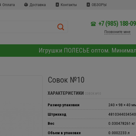
Оплата
Доставка
Контакты
ОБЗОРЫ
+7 (985) 188-0
Позвоните мне
Игрушки ПОЛЕСЬЕ оптом. Минима
Совок №10
ХАРАКТЕРИСТИКИ
СОВОК №10
Размер упаковки
240 × 98 × 40 м
Штрихкод
4810344034540
Вес
0.030478261 кг
Объем в упаковке
0.0002233 л