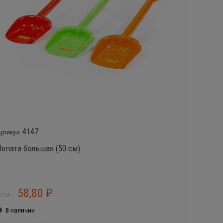
4147
Лопата большая (50 см)
Набор №
грабли
пирожок
58,80
1
₽
ЕНА:
ЦЕНА:
В наличии
В нал