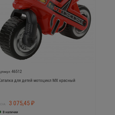
46512
Каталка для детей мотоцикл MX красный
Набор д
38 эле
3 075,45
7
₽
ЕНА:
ЦЕНА:
В наличии
В нал