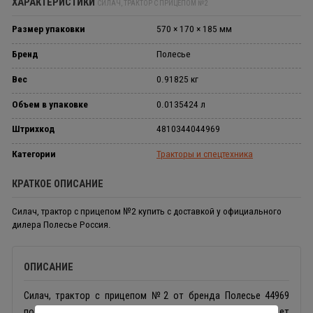
ХАРАКТЕРИСТИКИ
СИЛАЧ, ТРАКТОР С ПРИЦЕПОМ №2
Размер упаковки
570 × 170 × 185 мм
Бренд
Полесье
Вес
0.91825 кг
Объем в упаковке
0.0135424 л
Штрихкод
4810344044969
Категории
Тракторы и спецтехника
КРАТКОЕ ОПИСАНИЕ
Силач, трактор с прицепом №2 купить с доставкой у официального
дилера Полесье Россия.
ОПИСАНИЕ
Силач, трактор с прицепом №2 от бренда Полесье 44969
подарит ребенку массу положительных эмоций. В него будет