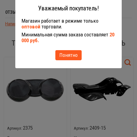
Уважаемый покупатель!
ОТЗЫВЫ (0)
Магазин работает в режиме только
Написать отзыв
оптовой
торговли.
Минимальная сумма заказа составляет
20
000 руб.
ТАКЖЕ ВАС МОГУТ ЗАИНТЕРЕСОВАТЬ
Понятно
2375
2409-15