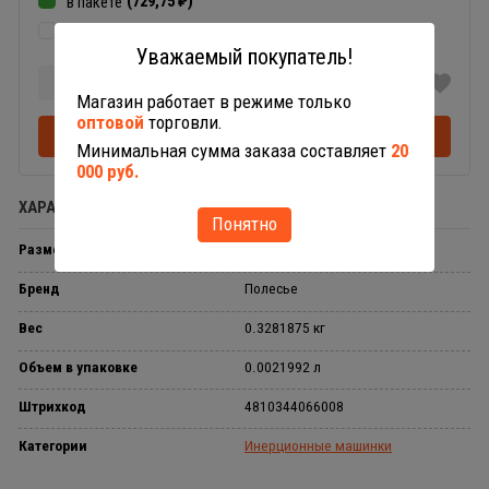
(729,75
)
в пакете
₽
(925,05
)
в коробке
₽
Уважаемый покупатель!
-
+
Добавляется...
Добавлен
Магазин работает в режиме только
оптовой
торговли.
В корзину
Минимальная сумма заказа составляет
20
000 руб.
ХАРАКТЕРИСТИКИ
RACING АВТОМОБИЛЬ
Понятно
Размер упаковки
260 × 115 × 80 мм
Бренд
Полесье
Вес
0.3281875 кг
Объем в упаковке
0.0021992 л
Штрихкод
4810344066008
Категории
Инерционные машинки