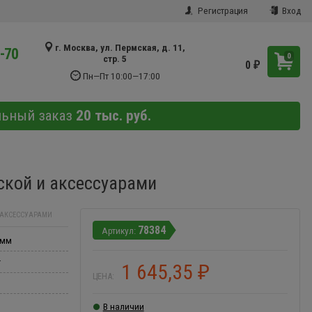
Регистрация
Вход
г. Москва, ул. Пермская, д. 11,
9-70
0
стр. 5
0
₽
Пн—Пт 10:00—17:00
льный заказ
20 тыс. руб.
оской и аксессуарами
И АКСЕССУАРАМИ
78384
 мм
r
1 645,35
₽
ЦЕНА:
В наличии