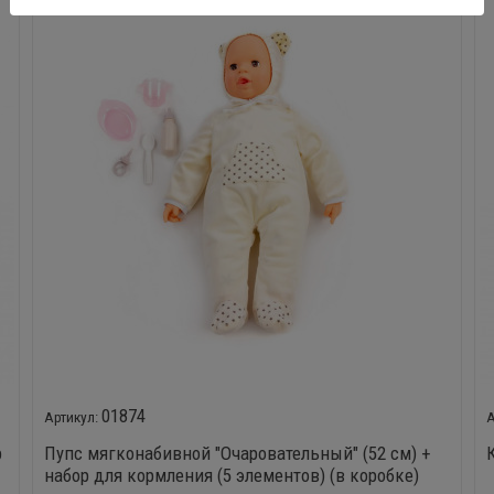
01874
р
Пупс мягконабивной "Очаровательный" (52 см) +
набор для кормления (5 элементов) (в коробке)