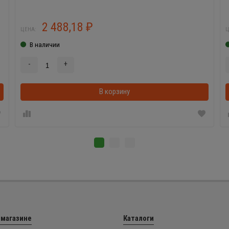
2 488,18
₽
ЦЕНА:
Ц
В наличии
-
+
В корзинке
В корзину
 магазине
Каталоги