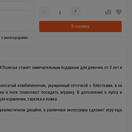
-
+
Добавляется...
Добавлен
В корзину
) с аксессуарами.
4 Полесье станет замечательным подарком для девочек от 3 лет и
олосатый комбинезончик, украшенный сеточкой с блёстками, а на
ки и ноги позволяют посадить игрушку. В дополнение к пупсу в
ля кормления, тарелка и ложка.
реалистичном дизайне, а различные аксессуары сделают игру еще