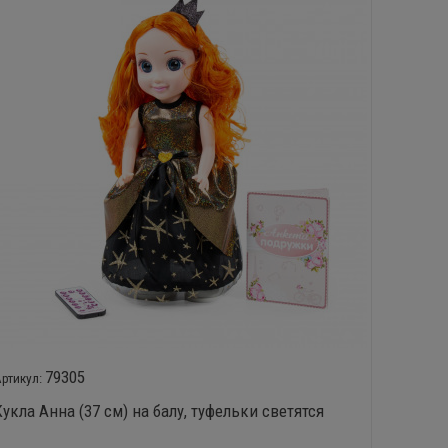
79305
Кукла Анна (37 см) на балу, туфельки светятся
Пупс м
кроватк