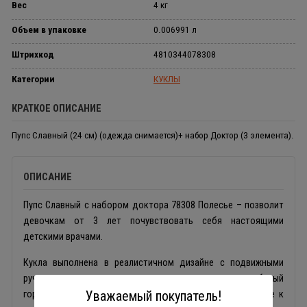
Вес
4 кг
Объем в упаковке
0.006991 л
Штрихкод
4810344078308
Категории
КУКЛЫ
КРАТКОЕ ОПИСАНИЕ
Пупс Славный (24 см) (одежда снимается)+ набор Доктор (3 элемента).
ОПИСАНИЕ
Пупс Славный с набором доктора 78308 Полесье – позволит
девочкам от 3 лет почувствовать себя настоящими
детскими врачами.
Кукла выполнена в реалистичном дизайне с подвижными
ручками и ножками, одета в милое желтое платье в белый
горошек, а на голове повязка с бантиком. В дополнение к
Уважаемый покупатель!