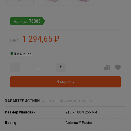
78308
1 294,65
₽
ЦЕНА:
В наличии
-
+
Добавляется...
Добавлен
В корзину
ХАРАКТЕРИСТИКИ
ПУПС СЛАВНЫЙ (24 СМ) С НАБОР ДОКТОР
Размер упаковки
215 × 100 × 255 мм
Бренд
Coloma Y Pastor