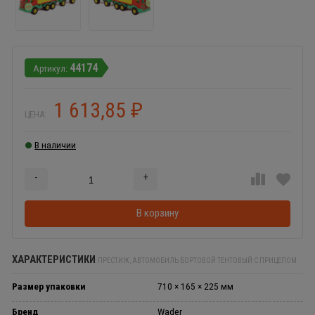
44174
1 613,85
₽
ЦЕНА:
В наличии
-
+
Добавляется...
Добавлен
В корзину
ХАРАКТЕРИСТИКИ
ПРЕСТИЖ, АВТОМОБИЛЬ БОРТОВОЙ ТЕНТОВЫЙ С ПРИЦЕПОМ
Размер упаковки
710 × 165 × 225 мм
Бренд
Wader