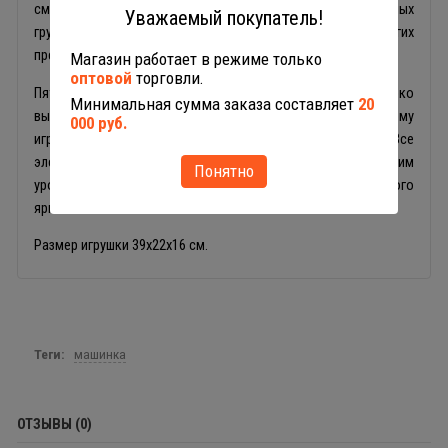
сможет использовать машину для перевозки различных
Уважаемый покупатель!
грузов: фигурки солдатиков, человечков, животных и других
предметов миниатюрной формы.
Магазин работает в режиме только
оптовой
торговли.
Пять пар вездеходных колёс с ярко
Минимальная сумма заказа составляет
20
выраженным протектором обеспечивают детскому
000 руб.
игрушечному автомобилю превосходную проходимость. Все
элементы грузовой машины Полесье выполнены с высоким
Понятно
уровнем детализации из высококачественного нетоксичного
яркого пластика.
Размер игрушки 39х22х16 см.
Теги:
машинка
ОТЗЫВЫ (0)