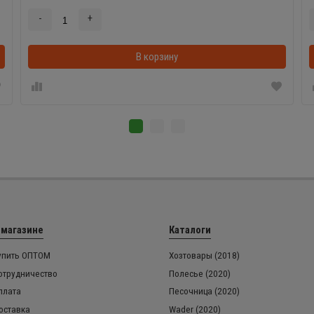
-
+
В корзинке
В корзину
 магазине
Каталоги
упить ОПТОМ
Хозтовары (2018)
отрудничество
Полесье (2020)
плата
Песочница (2020)
оставка
Wader (2020)