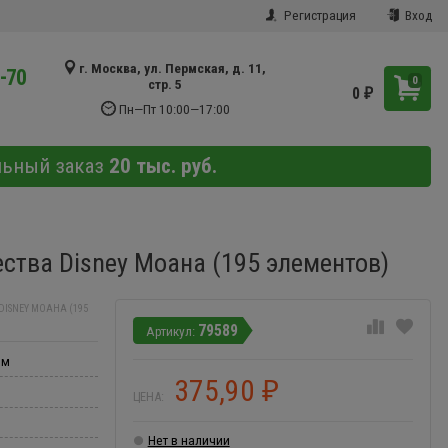
Регистрация
Вход
г. Москва, ул. Пермская, д. 11,
9-70
0
стр. 5
0
₽
Пн—Пт 10:00—17:00
льный заказ
20 тыс. руб.
ества Disney Моана (195 элементов)
DISNEY МОАНА (195
79589
мм
375,90
₽
ЦЕНА:
Нет в наличии