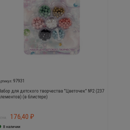
97931
Набор для детского творчества "Цветочек" №2 (237
Брасле
элементов) (в блистере)
(435 эл
176,40
6
₽
ЕНА:
ЦЕНА:
В наличии
В нал