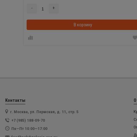
-
+
В корзину
Контакты
О
г. Москва, ул. Пермская, д. 11, стр. 5
К
С
+7 (985) 188-09-70
О
Пн—Пт 10:00—17:00
Д
feedback@polesie-rus.ru