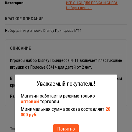
Категории
ИГРУШКИ ДЛЯ ПЕСКА И СНЕГА
Наборы летние
КРАТКОЕ ОПИСАНИЕ
Набор для игр в песке Disney Принцесса №11
ОПИСАНИЕ
Игровой набор Disney Принцесса №11 включает пластиковые
игрушки от Полесье 65414 для детей от 2 лет.
В комплекте: ведерко, сито-крышка с волнистым
Уважаемый покупатель!
краем, грабельки, лопатка.
Магазин работает в режиме только
Размер в упаковке-сеточке 178х176х275 мм.
оптовой
торговли.
Минимальная сумма заказа составляет
20
000 руб.
Понятно
Теги:
песочный набор