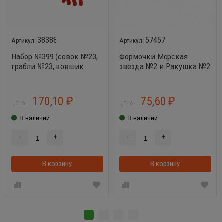
38388
57457
Набор №399 (совок №23,
Формочки Морская
грабли №23, ковшик
звезда №2 и Ракушка №2
№23)
170,10
75,60
₽
₽
ЦЕНА:
ЦЕНА:
В наличии
В наличии
-
+
-
+
В корзину
В корзинке
В корзину