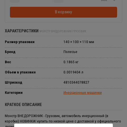
Добавляется...
Добавлен
В корзину
ХАРАКТЕРИСТИКИ
МОНСТР ВНЕДОРОЖНИК ГРУЗОВИК
Размер упаковки
140 × 100 × 110 мм
Бренд
Полесье
Вес
0.1865 кг
Объем в упаковке
0.0019404 л
Штрихкод
4810344078827
Категории
Инерционные машинки
КРАТКОЕ ОПИСАНИЕ
Монстр ВНЕДОРОЖНИК - Грузовик, автомобиль инерционный (в
коробке) НОВИНКА! купить по низкой цене с доставкой у официального
дилера Полесье Россия.