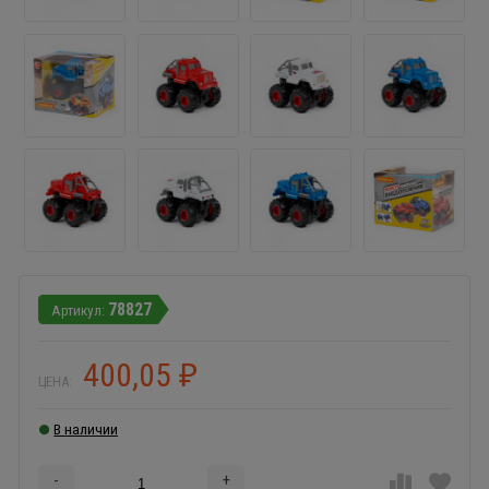
78827
400,05
₽
ЦЕНА:
В наличии
-
+