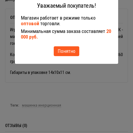
Уважаемый покупатель!
Магазин работает в режиме только
ОПИСАНИЕ
оптовой
торговли.
Игрушечный грузовик Полесье 78827 Монстр ВНЕДОРОЖНИК -
Минимальная сумма заказа составляет
20
000 руб.
машинка с инерционным механизмом для юных любителей
гонок старше 2 лет.
Понятно
Колёса тачки с полыми шинами, может вращаться на 360
градусов.
Габариты в упаковке 14х10х11 см.
Теги:
машинка инерционная
ОТЗЫВЫ (0)