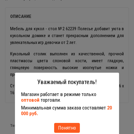
ОПИСАНИЕ
Мебель для кукол - стол №2 62239 Полесье добавит уюта в
кукольном домике и станет прекрасным дополнением для
увлекательных игр девочки от 2 лет.
Кукольный столик выполнен из качественной, прочной
пластмассы цвета слоновой кости, имеет гладкую,
глянцевую поверхность. высокие изогнутые ножки и
прозрачную столешницу.
Уважаемый покупатель!
Столик Полесье имеет малый вес и компактные размеры: 16 х
16 см.
Магазин работает в режиме только
оптовой
торговли.
Минимальная сумма заказа составляет
20
000 руб.
Теги:
кукольная мебель
Понятно