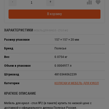
-
+
Добавляется...
Добавлен
В корзину
ХАРАКТЕРИСТИКИ
МЕБЕЛЬ ДЛЯ КУКОЛ - СТОЛ №2
Размер упаковки
157 × 157 × 20 мм
Бренд
Полесье
Вес
0.0754 кг
Объем в упаковке
0.0004977 л
Штрихкод
4810344062239
Категории
КОЛЯСКИ И МЕБЕЛЬ ДЛЯ КУКОЛ
КРАТКОЕ ОПИСАНИЕ
Мебель для кукол - стол №2 (в пакете) купить по низкой цене с
доставкой у официального дилера Полесье Россия.