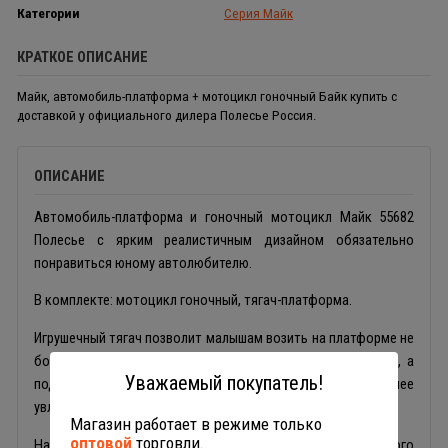
Категории
Серия Майк
КРАТКОЕ ОПИСАНИЕ
Майк, автомобиль-платформа + мотоцикл гоночный Байк купить с
доставкой у официального дилера Полесье Россия.
ОПИСАНИЕ
Автомобиль-платформа и гоночный мотоцикл Майк 55682
Полесье с ярким реалистичным дизайном обязательно
понравиться юному автолюбителю.
В комплекте: мотоцикл гоночный, тягач-платформа.
Игрушечный тягач позволит малышам возить на платформе не
большие машины, игрушки или даже гоночный мотоцикл, а
Уважаемый покупатель!
подвижные детали сделают ролевую игру более
увлекательной.
Магазин работает в режиме только
оптовой
торговли.
Набор игрушек Полесье изготовлен из прочного