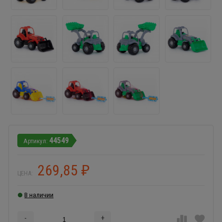
44549
269,85
₽
ЦЕНА:
В наличии
-
+