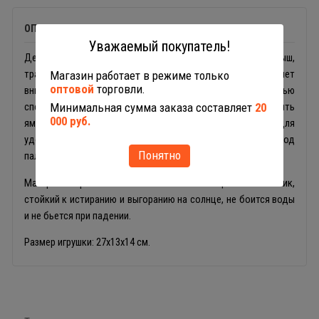
ОПИСАНИЕ
Уважаемый покупатель!
Детская игрушка для игр в песочнице или дома Крепыш,
трактор-погрузчик 44549 от бренда Полесье привлечет
Магазин работает в режиме только
оптовой
торговли.
внимание мальчиков старше 3 лет. С помощью
спецтранспорта ребенок сможет прокладывать дороги, рыть
Минимальная сумма заказа составляет
20
000 руб.
ямы, перевозить грузы. Ковш погрузчика поднимается, для
удобства управление имеет дополнительный крепеж под
Понятно
пальчики.
Материал строительной техники Полесье - цветной пластик,
стойкий к истиранию и выгоранию на солнце, не боится воды
и не бьется при падении.
Размер игрушки: 27х13х14 см.