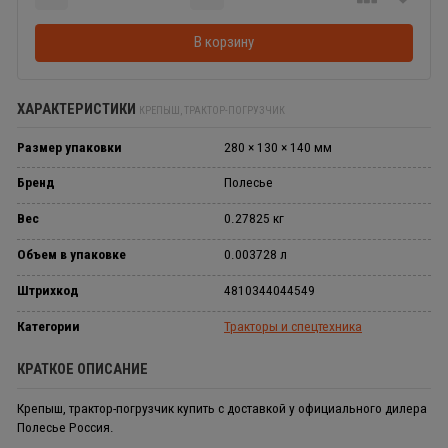
Добавляется...
Добавлен
В корзину
ХАРАКТЕРИСТИКИ
КРЕПЫШ, ТРАКТОР-ПОГРУЗЧИК
Размер упаковки
280 × 130 × 140 мм
Бренд
Полесье
Вес
0.27825 кг
Объем в упаковке
0.003728 л
Штрихкод
4810344044549
Категории
Тракторы и спецтехника
КРАТКОЕ ОПИСАНИЕ
Крепыш, трактор-погрузчик купить с доставкой у официального дилера
Полесье Россия.