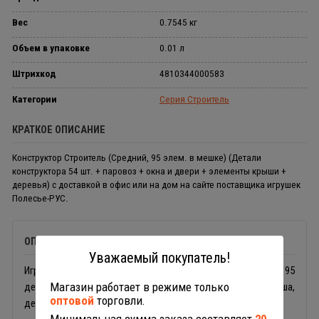
Вес
0.7545 кг
Объем в упаковке
0.01 л
Штрихкод
4810344000583
Категории
Серия Строитель
КРАТКОЕ ОПИСАНИЕ
Конструктор Строитель (Средний, 95 элем. в мешке) (Детали
конструктора 54 шт. + паровоз + окна и двери + элементы крыши +
деревья) с доставкой в офис или на дом на сайте поставщика игрушек
Полесье-РУС.
ОПИСАНИЕ
Уважаемый покупатель!
Игровой набор
Строитель 0583
Полесье состоит из 95
Магазин работает в режиме только
деталей: платформы с колесами, двери, окна, крыша,
оптовой
торговли.
деревья, паровоз и обычные элементы.