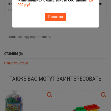
Минимальная сумма заказа составляет
20
Комплекты серии идентичны. Игрушка упакована в мешок,
000 руб.
габариты в собранном виде 20x12x40 см.
Понятно
Теги:
Конструктор Строитель
ОТЗЫВЫ (0)
Написать отзыв
ТАКЖЕ ВАС МОГУТ ЗАИНТЕРЕСОВАТЬ