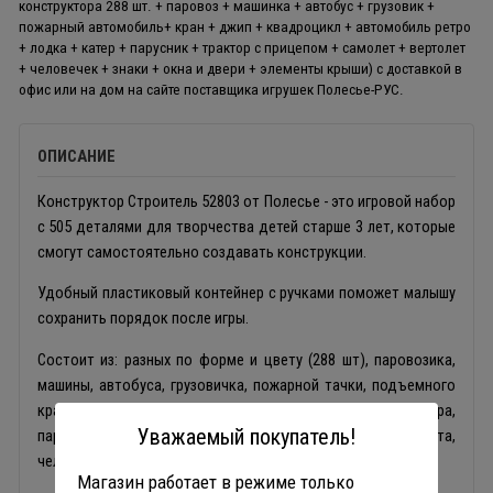
конструктора 288 шт. + паровоз + машинка + автобус + грузовик +
пожарный автомобиль+ кран + джип + квадроцикл + автомобиль ретро
+ лодка + катер + парусник + трактор с прицепом + самолет + вертолет
+ человечек + знаки + окна и двери + элементы крыши) с доставкой в
офис или на дом на сайте поставщика игрушек Полесье-РУС.
ОПИСАНИЕ
Конструктор Строитель 52803 от Полесье - это игровой набор
с 505 деталями для творчества детей старше 3 лет, которые
смогут самостоятельно создавать конструкции.
Удобный пластиковый контейнер с ручками поможет малышу
сохранить порядок после игры.
Состоит из: разных по форме и цвету (288 шт), паровозика,
машины, автобуса, грузовичка, пожарной тачки, подъемного
крана, джипа, квадроцикла, ретро авто, лодочки, катера,
Уважаемый покупатель!
парусника, трактора с прицепом, самолета, вертолета,
человечка, дорожных знаков, частей крыши, дверей и окон.
Магазин работает в режиме только