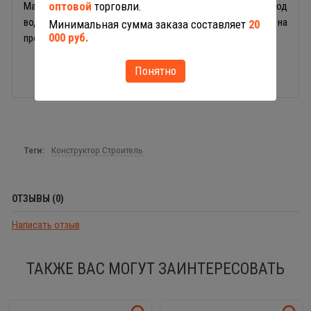
оптовой
торговли.
Материал игрушки - цветной пластик, который моется под
водой, а благодаря легкому весу можно брать с собой на
Минимальная сумма заказа составляет
20
000 руб.
прогулку, в парк или на детскую площадку.
Понятно
Теги:
Конструктор Строитель
ОТЗЫВЫ (0)
Написать отзыв
ТАКЖЕ ВАС МОГУТ ЗАИНТЕРЕСОВАТЬ