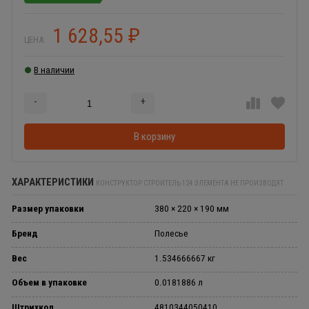
1 628,55
₽
ЦЕНА:
В наличии
-
+
Добавляется...
Добавлен
В корзину
ХАРАКТЕРИСТИКИ
КОНСТРУКТОР СТРОИТЕЛЬ 124 ЭЛЕМЕНТА НЕ ПРОИЗВОДЯТ
Размер упаковки
380 × 220 × 190 мм
Бренд
Полесье
Вес
1.534666667 кг
Объем в упаковке
0.0181886 л
Штрихкод
4810344050410