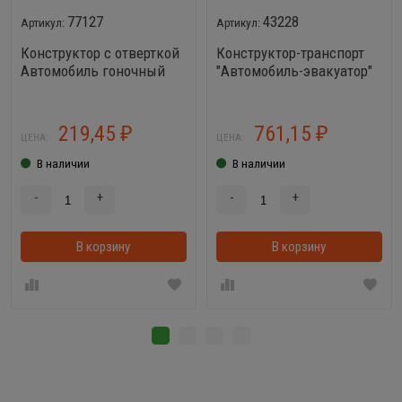
77127
43228
Конструктор с отверткой
Конструктор-транспорт
Автомобиль гоночный
"Автомобиль-эвакуатор"
(22 элемента)
(36 элементов) (жёлто-
чёрный) (в коробке)
219,45
761,15
₽
₽
ЦЕНА:
ЦЕНА:
В наличии
В наличии
-
+
-
+
В корзину
В корзинке
В корзину