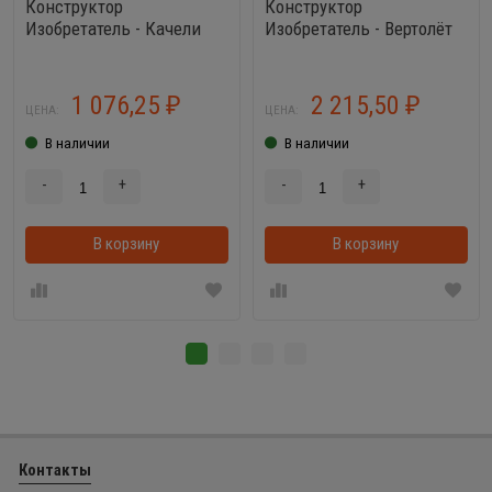
Конструктор
Конструктор
Изобретатель - Качели
Изобретатель - Вертолёт
№2 (121 элемент)
№1 (130 элементов) +
шуруповерт
1 076,25
2 215,50
₽
₽
ЦЕНА:
ЦЕНА:
В наличии
В наличии
-
+
-
+
В корзину
В корзинке
В корзину
Контакты