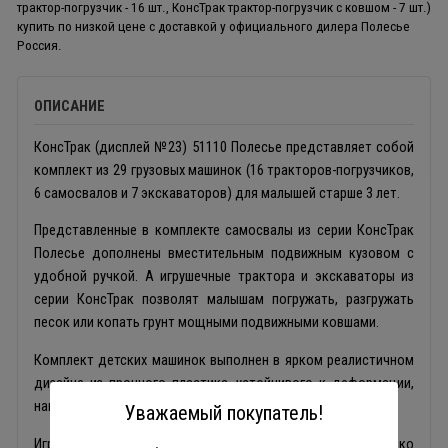
трактор-погрузчик - 16 шт., КонсТрак трактор-погрузчик с ковшом - 7 шт.)
купить по низкой цене с доставкой у официального дилера Полесье
Россия.
ОПИСАНИЕ
КонсТрак (дисплей №23) 51110 Полесье представляет собой
комплект из 29 грузовых машинок (16 тракторов-погрузчиков,
6 самосвалов и 7 экскаваторов) для малышей старше 3 лет.
Представленные в комплекте самосвалы из серии КонсТрак
Полесье дополнены вместительным подвижным кузовом с
удобной ручкой. А игрушечные трактора и экскаваторы из
серии КонсТрак позволят малышам погружать, разгружать
песок или копать грунт мощными подвижными ковшами.
Комплект детских машинок выполнен в ярком реалистичном
дизайне из прочного пластика, устойчивого к деформации,
нагрузкам и выгоранию.
Уважаемый покупатель!
Игрушки в дисплеях позволяют приобрести сразу несколько