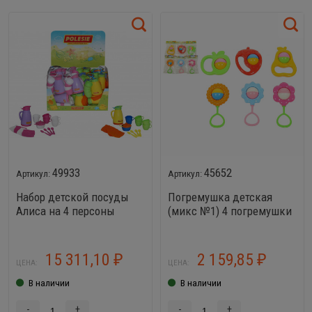
49933
45652
Набор детской посуды
Погремушка детская
Алиса на 4 персоны
(микс №1) 4 погремушки
(дисплей №9) Polesie - 20
Ромашка, 4 погремушки
наборов
Подсолнух, 4 погремушки
Василёк, 4 погремушки
15 311,10
2 159,85
₽
₽
ЦЕНА:
ЦЕНА:
Яблоко, 4 погремушки
Груша, 4 погремушки
В наличии
В наличии
Клубника (итого 24 шт)
-
+
-
+