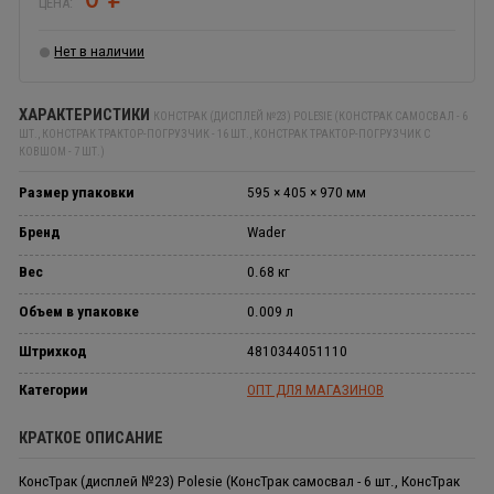
ЦЕНА:
Нет в наличии
ХАРАКТЕРИСТИКИ
КОНСТРАК (ДИСПЛЕЙ №23) POLESIE (КОНСТРАК САМОСВАЛ - 6
ШТ., КОНСТРАК ТРАКТОР-ПОГРУЗЧИК - 16 ШТ., КОНСТРАК ТРАКТОР-ПОГРУЗЧИК С
КОВШОМ - 7 ШТ.)
Размер упаковки
595 × 405 × 970 мм
Бренд
Wader
Вес
0.68 кг
Объем в упаковке
0.009 л
Штрихкод
4810344051110
Категории
ОПТ ДЛЯ МАГАЗИНОВ
КРАТКОЕ ОПИСАНИЕ
КонсТрак (дисплей №23) Polesie (КонсТрак самосвал - 6 шт., КонсТрак