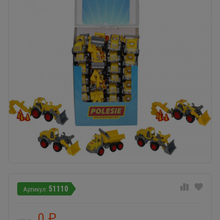
51110
0
₽