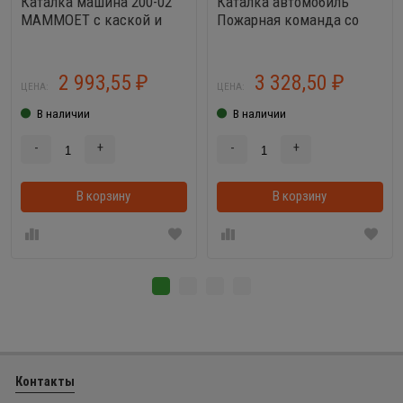
Каталка машина 200-02
Каталка автомобиль
MAMMOET с каской и
Пожарная команда со
набором для песка
звуком (в подарочной
коробке)
2 993,55
3 328,50
₽
₽
ЦЕНА:
ЦЕНА:
В наличии
В наличии
-
+
-
+
В корзину
В корзинке
В корзину
Контакты