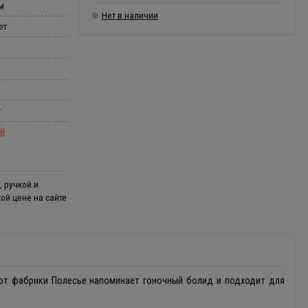
м
Нет в наличии
ет
r
ой
 ручкой и
ой цене на сайте
от фабрики Полесье напоминает гоночный болид и подходит для