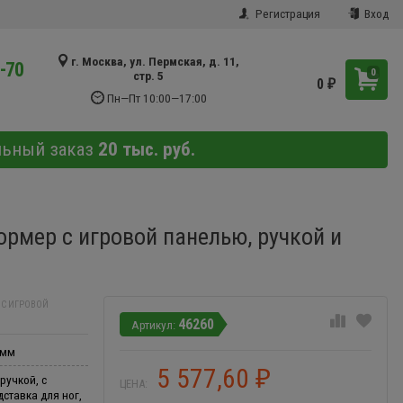
Регистрация
Вход
г. Москва, ул. Пермская, д. 11,
9-70
0
стр. 5
0
₽
Пн—Пт 10:00—17:00
льный заказ
20 тыс. руб.
рмер с игровой панелью, ручкой и
С ИГРОВОЙ
46260
 мм
5 577,60
₽
ручкой, с
ЦЕНА:
ставка для ног,