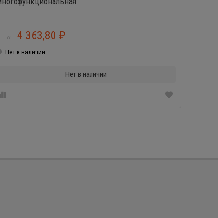
многофункциональная
панель
4 363,80
5
₽
ЕНА:
ЦЕНА:
Нет в наличии
Нет в
Нет в наличии