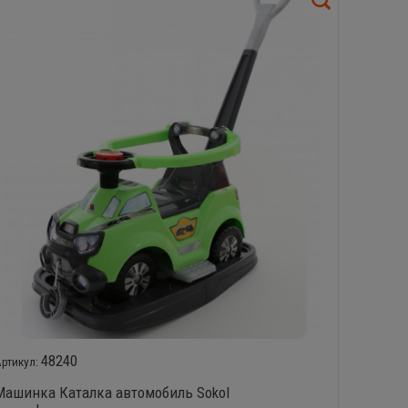
48240
Машинка Каталка автомобиль Sokol
Машинк