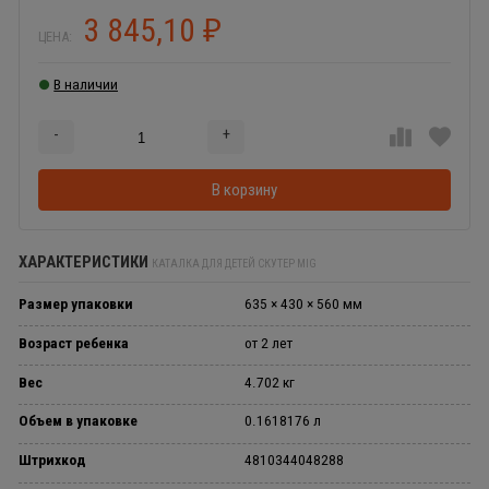
3 845,10
₽
ЦЕНА:
В наличии
-
+
Добавляется...
Добавлен
В корзину
ХАРАКТЕРИСТИКИ
КАТАЛКА ДЛЯ ДЕТЕЙ СКУТЕР MIG
Размер упаковки
635 × 430 × 560 мм
Возраст ребенка
от 2 лет
Вес
4.702 кг
Объем в упаковке
0.1618176 л
Штрихкод
4810344048288