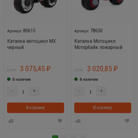
80615
78650
Каталка мотоцикл MX
Каталка Мотоцикл
черный
Моторбайк пожарный
3 075,45
3 020,85
₽
₽
ЦЕНА:
ЦЕНА:
В наличии
В наличии
-
+
-
+
В корзину
В корзинке
В корзину