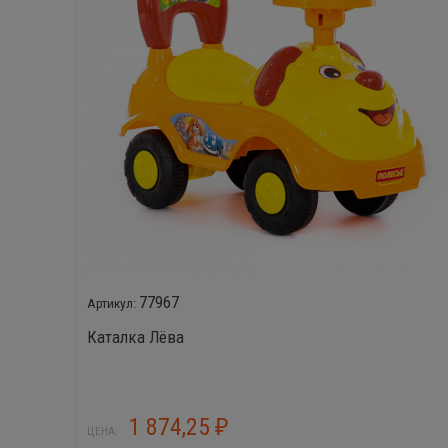
77967
Каталка Лёва
1 874,25
₽
ЦЕНА: