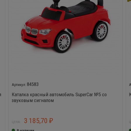
84583
я
Каталка красный автомобиль SuperCar №5 со
звуковым сигналом
3 185,70
₽
ЦЕНА:
Ц
В наличии