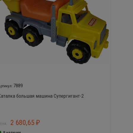
7889
Каталка большая машина Супергигант-2
Каталк
(в пода
2 680,65
3
₽
ЕНА:
ЦЕНА:
В наличии
В нал