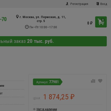
Регистрация
Вход
г. Москва, ул. Пермская, д. 11,
9-70
0
стр. 5
0
₽
Пн—Пт 10:00—17:00
льный заказ
20 тыс. руб.
77981
 мм
ет
1 874,25
₽
ЦЕНА:
Нет в наличии