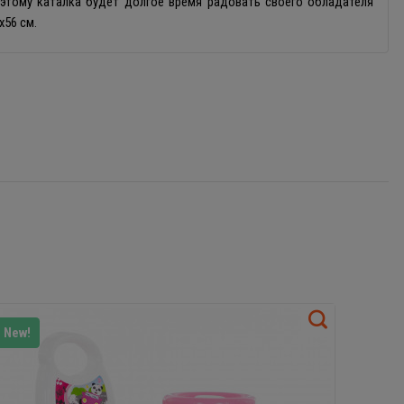
оэтому каталка будет долгое время радовать своего обладателя
х56 см.
New!