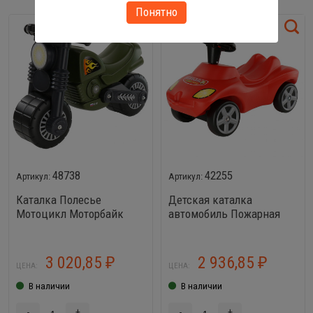
Понятно
48738
42255
Каталка Полесье
Детская каталка
Мотоцикл Моторбайк
автомобиль Пожарная
военный
команда (со звуком)
3 020,85
2 936,85
₽
₽
ЦЕНА:
ЦЕНА:
В наличии
В наличии
-
+
-
+