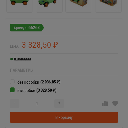
66268
3 328,50
₽
ЦЕНА:
В наличии
ПАРАМЕТРЫ
(2 936,85
)
без коробки
₽
(3 328,50
)
в коробке
₽
-
+
Добавляется...
Добавлен
В корзину