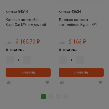
84514
43634
Каталка-автомобиль
Детская каталка
SuperCar №4 с музыкой
автомобиль Буран №1
(белая)
3 185,70
2 163
₽
₽
ЦЕНА:
ЦЕНА:
В наличии
В наличии
-
+
-
+
В корзину
В корзинке
В корзину