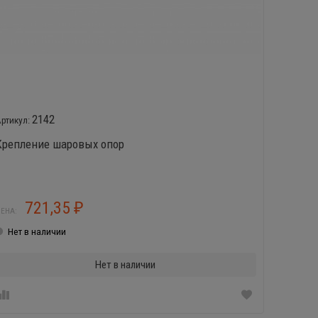
2142
Крепление шаровых опор
Двигате
721,35
1
₽
ЕНА:
ЦЕНА:
Нет в наличии
Нет в
Нет в наличии