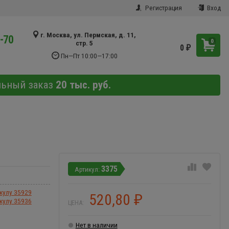
Регистрация
Вход
г. Москва, ул. Пермская, д. 11,
9-70
0
стр. 5
0
₽
Пн—Пт 10:00—17:00
льный заказ
20 тыс. руб.
3375
икулу 35929
520,80
₽
икулу 35936
ЦЕНА:
Нет в наличии