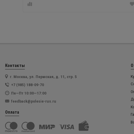
Контакты
О
г. Москва, ул. Пермская, д. 11, стр. 5
К
С
+7 (985) 188-09-70
О
Пн—Пт 10:00—17:00
Д
feedback@polesie-rus.ru
К
Оплата
Г
В