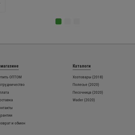
 магазине
Каталоги
упить ОПТОМ
Хозтовары (2018)
отрудничество
Полесье (2020)
плата
Песочница (2020)
оставка
Wader (2020)
онтакты
арантии
озврат и обмен