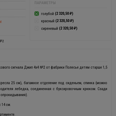
ПАРАМЕТРЫ
(2 320,50
)
голубой
₽
(2 320,50
)
красный
ы
₽
(2 320,50
)
сиреневый
₽
 №2
кового сигнала Джип 4х4 №2 от фабрики Полесье детям старше 1,5
кресла 25 см), багажное отделение под сиденьем, спинка (можно
водителя лебедка, соединенная с буксировочным крюком. Сзади
 опрокидывания).
 14 см.
ртименте.