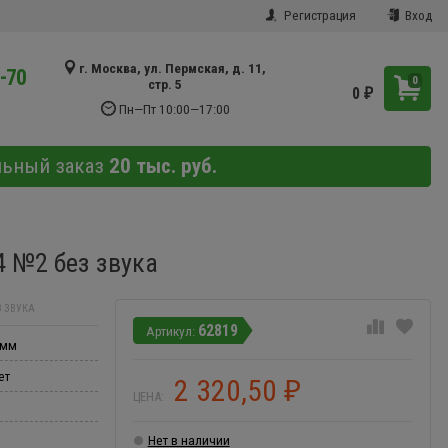
Регистрация
Вход
г. Москва, ул. Пермская, д. 11,
9-70
0
стр. 5
0
₽
Пн—Пт 10:00—17:00
льный заказ
20 тыс. руб.
4 №2 без звука
З ЗВУКА
62819
 мм
ет
2 320,50
₽
ЦЕНА:
Нет в наличии