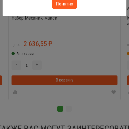
Понятно
43221
Набор Механик-макси
2 636,55
₽
ЦЕНА:
Ц
В наличии
-
+
В корзинке
В корзину
ТАКЖЕ ВАС МОГУТ ЗАИНТЕРЕСОВАТ