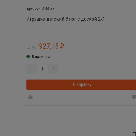
43467
Игрушка детский Утюг с доской 2х1
927,15
₽
ЦЕНА:
В наличии
-
+
В корзину