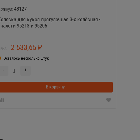
48127
Коляска для кукол прогулочная 3-х колёсная -
Лопата 
аналоги 95213 и 95206
2 533,65
1
₽
ЕНА:
ЦЕНА:
Осталось несколько штук
В нал
-
+
-
В корзинке
В корзину
Ь