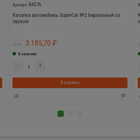
84576
Каталка автомобиль SuperCar №2 бирюзовый со
звуком
3 185,70
₽
ЦЕНА:
Ц
В наличии
-
+
В корзинке
В корзину