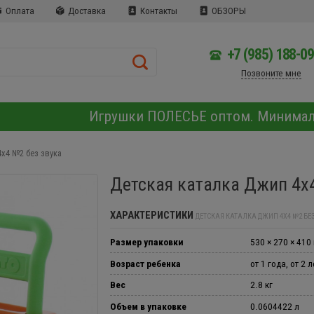
Оплата
Доставка
Контакты
ОБЗОРЫ
+7 (985) 188-0
Позвоните мне
Игрушки ПОЛЕСЬЕ оптом. Минима
4х4 №2 без звука
Детская каталка Джип 4х
ХАРАКТЕРИСТИКИ
ДЕТСКАЯ КАТАЛКА ДЖИП 4Х4 №2 БЕ
Размер упаковки
530 × 270 × 410
Возраст ребенка
от 1 года, от 2 л
Вес
2.8 кг
Объем в упаковке
0.0604422 л