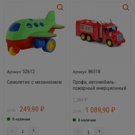
52612
86518
Самолётик с механизмом
Профи, автомобиль-
пожарный инерционный
(свет, звук)
1 384
₽
249,90
1 089,90
₽
₽
ЦЕНА:
ЦЕНА:
В наличии
В наличии
-
+
-
+