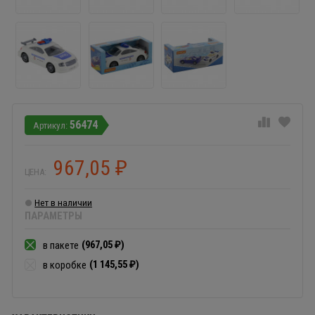
56474
967,05
₽
ЦЕНА:
Нет в наличии
ПАРАМЕТРЫ
(967,05
)
в пакете
₽
(1 145,55
)
в коробке
₽