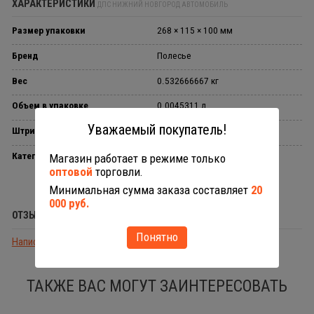
ХАРАКТЕРИСТИКИ
ДПС НИЖНИЙ НОВГОРОД АВТОМОБИЛЬ
Размер упаковки
268 × 115 × 100 мм
Бренд
Полесье
Вес
0.532666667 кг
Объем в упаковке
0.0045311 л
Уважаемый покупатель!
Штрихкод
4810344066138
Категории
Инерционные машинки
Магазин работает в режиме только
оптовой
торговли.
Минимальная сумма заказа составляет
20
000 руб.
ОТЗЫВЫ (0)
Понятно
Написать отзыв
ТАКЖЕ ВАС МОГУТ ЗАИНТЕРЕСОВАТЬ