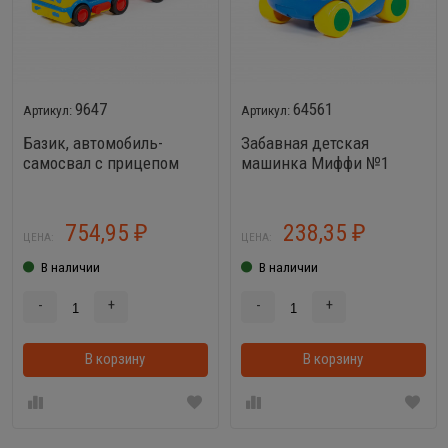
9647
64561
Базик, автомобиль-
Забавная детская
самосвал с прицепом
машинка Миффи №1
754,95
238,35
₽
₽
ЦЕНА:
ЦЕНА:
В наличии
В наличии
-
+
-
+
В корзину
В корзину