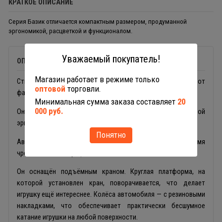
КРАТКОЕ ОПИСАНИЕ
Серия Базик отличается компактным размером, продуманной
эргономикой, расцветкой и функционалом.
Уважаемый покупатель!
ОПИСАНИЕ
Магазин работает в режиме только
Стильные, удобные и небольшие машинки для малыша от
оптовой
торговли.
фабрики «Полесье» — это серия «Базик».
Минимальная сумма заказа составляет
20
000 руб.
Они отличаются компактным размером, продуманной
эргономикой, расцветкой и функционалом.
Понятно
Автомобиль пожарный предназначен для работы во время
чрезвычайных ситуаций.
Он оснащён подъёмным краном. Круглая платформа, на
которой установлен кран, поворачивается, что делает
игрушку ещё интереснее. Колёса автомобиля — с резиновыми
накладками, что обеспечивает практически бесшумное
катание игрушки на любой поверхности.