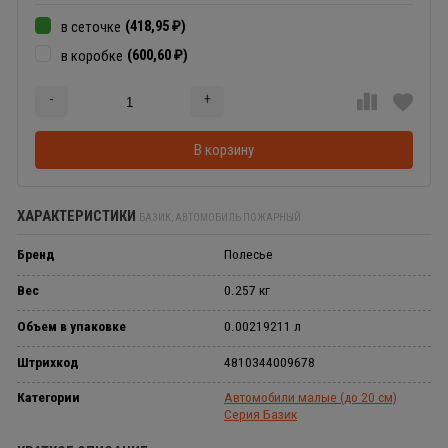
(418,95
)
в сеточке
₽
(600,60
)
в коробке
₽
-
+
Добавляется...
Добавлен
В корзину
ХАРАКТЕРИСТИКИ
БАЗИК, АВТОМОБИЛЬ ПОЖАРНЫЙ
Бренд
Полесье
Вес
0.257 кг
Объем в упаковке
0.00219211 л
Штрихкод
4810344009678
Категории
Автомобили малые (до 20 см)
Серия Базик