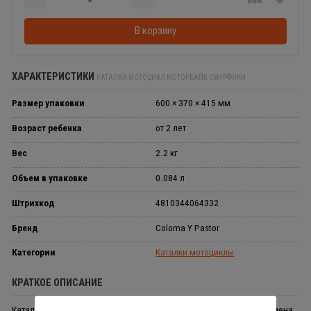
Добавляется...
Добавлен
В корзину
ХАРАКТЕРИСТИКИ
КАТАЛКА МОТОЦИКЛ МОТОРБАЙК СМУРФИКИ
Размер упаковки
600 × 370 × 415 мм
Возраст ребенка
от 2 лет
Вес
2.2 кг
Объем в упаковке
0.084 л
Штрихкод
4810344064332
Бренд
Coloma Y Pastor
Категории
Каталки мотоциклы
КРАТКОЕ ОПИСАНИЕ
Каталка мотоцикл Моторбайк Смурфики с ручкой переноской. Замена