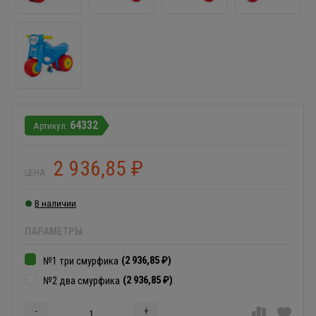
64332
2 936,85
₽
ЦЕНА:
В наличии
ПАРАМЕТРЫ
(2 936,85
)
№1 три смурфика
₽
(2 936,85
)
№2 два смурфика
₽
-
+